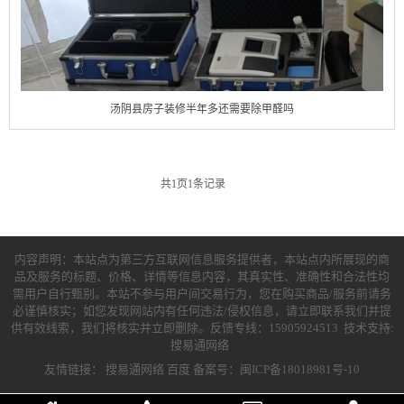
汤阴县房子装修半年多还需要除甲醛吗
共
1
页
1
条记录
内容声明：本站点为第三方互联网信息服务提供者，本站点内所展现的商
品及服务的标题、价格、详情等信息内容，其真实性、准确性和合法性均
需用户自行甄别。本站不参与用户间交易行为，您在购买商品/服务前请务
必谨慎核实；如您发现网站内有任何违法/侵权信息，请立即联系我们并提
供有效线索，我们将核实并立即删除。反馈专线：15905924513 技术支持:
搜易通网络
友情链接：
搜易通网络
百度
备案号：闽ICP备18018981号-10