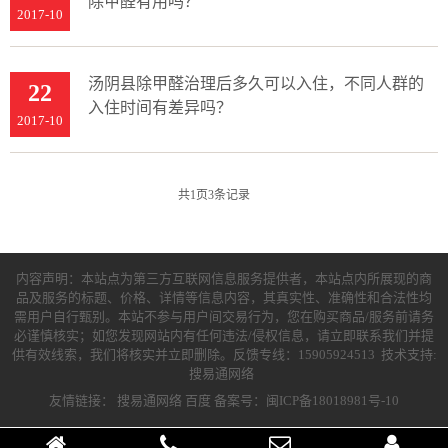
除甲醛有用吗？
2017-10
汤阴县除甲醛治理后多久可以入住，不同人群的
22
入住时间有差异吗？
2017-10
共
1
页
3
条记录
内容声明：本站点为第三方互联网信息服务提供者，本站点内所展现的商
品及服务的标题、价格、详情等信息内容，其真实性、准确性和合法性均
需用户自行甄别。本站不参与用户间交易行为，您在购买商品/服务前请务
必谨慎核实；如您发现网站内有任何违法/侵权信息，请立即联系我们并提
供有效线索，我们将核实并立即删除。反馈专线：15905924513 技术支持:
搜易通网络
友情链接：
搜易通网络
百度
备案号：闽ICP备18018981号-10