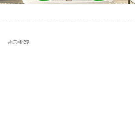
共
0
页
0
条记录