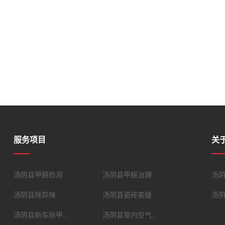
服务项目
关
汤阴县甲醛检测
汤阴县甲醛治理
汤
汤阴县除异味
汤阴县瓷砖美缝
汤
汤阴县新车除甲...
汤阴县室内空气...